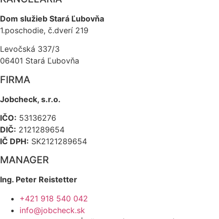
Dom služieb Stará Ľubovňa
1.poschodie, č.dverí 219
Levočská 337/3
06401 Stará Ľubovňa
FIRMA
Jobcheck, s.r.o.
IČO:
53136276
DIČ:
2121289654
IČ DPH:
SK2121289654
MANAGER
Ing. Peter Reistetter
+421 918 540 042
info@jobcheck.sk