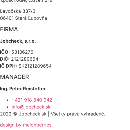
Levočská 337/3
06401 Stará Ľubovňa
FIRMA
Jobcheck, s.r.o.
IČO:
53136276
DIČ:
2121289654
IČ DPH:
SK2121289654
MANAGER
Ing. Peter Reistetter
+421 918 540 042
info@jobcheck.sk
2022 © Jobcheck.sk | Všetky práva vyhradené.
design by melonberries