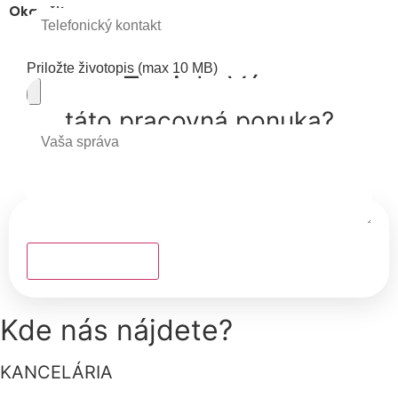
Okamžite
Priložte životopis (max 10 MB)
Zaujala Vás
táto pracovná ponuka?
Zanechajte nám správu.
Odoslať správu
Kde nás nájdete?
KANCELÁRIA