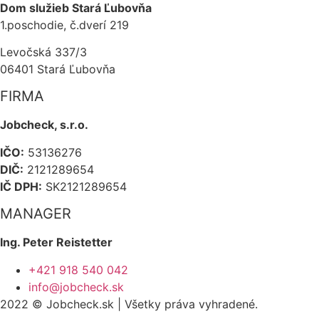
Dom služieb Stará Ľubovňa
1.poschodie, č.dverí 219
Levočská 337/3
06401 Stará Ľubovňa
FIRMA
Jobcheck, s.r.o.
IČO:
53136276
DIČ:
2121289654
IČ DPH:
SK2121289654
MANAGER
Ing. Peter Reistetter
+421 918 540 042
info@jobcheck.sk
2022 © Jobcheck.sk | Všetky práva vyhradené.