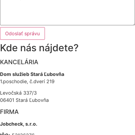
Odoslať správu
Kde nás nájdete?
KANCELÁRIA
Dom služieb Stará Ľubovňa
1.poschodie, č.dverí 219
Levočská 337/3
06401 Stará Ľubovňa
FIRMA
Jobcheck, s.r.o.